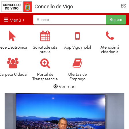
ES
Concello de Vigo
Menú
Buscar
ede Electrónica
Solicitude cita
App Vigo móbil
Atención á
previa
cidadanía
Carpeta Cidadá
Portal de
Ofertas de
Transparencia
Emprego
Ver más