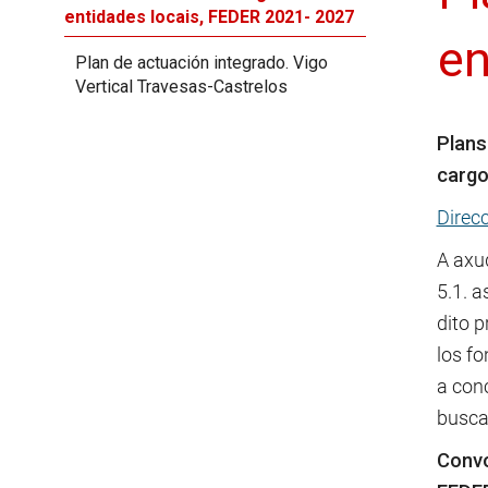
entidades locais, FEDER 2021- 2027
en
Plan de actuación integrado. Vigo
Vertical Travesas-Castrelos
Plans
cargo
Direc
A axu
5.1. a
dito 
los f
a con
busca
Convo