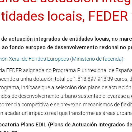
tidades locais, FEDER
 de actuación integrados de entidades locais, no mar
 ao fondo europeo de desenvolvemento rexional no p
ción Xeral de Fondos Europeos (Ministerio de facenda)
da FEDER asignada no Programa Plurirrexional de España p
scende a unha dotación total de 1.818.897.918,39 euros, di
programa, indícase que a selección dos plans de actuación
ondos de desenvolvemento urbano sustentable levarase a
correncia competitiva e se prevexan mecanismos de flexib
n acadar un impacto real que transforme as áreas urbanas
catoria Plans EDIL (Plans de Actuación Integrados de