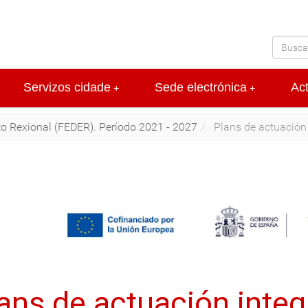
Servizos cidade
Sede electrónica
Ac
+
+
 Rexional (FEDER). Período 2021 - 2027
Plans de actuación 
ans de actuación inte