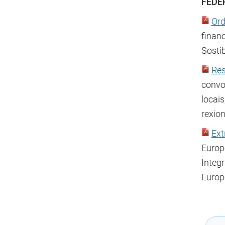
FEDER
Or
finan
Sosti
Res
convo
locai
rexio
Ext
Europ
Integ
Europ