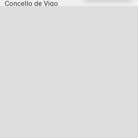
Concello de Vigo
Praza do Rei - 36202 - Vigo (Pontevedra) - Teléfono:
010 - 986810100
Servizos da Sede Electrónica
Procedementos: Trámites e Impresos
Carpeta Cidadá
Taboleiro de Edictos e Anuncios
Ofertas de Emprego
Perfil de Contratante
Actas e acordos
Oficina Tributaria
Convocatorias e Subvencións