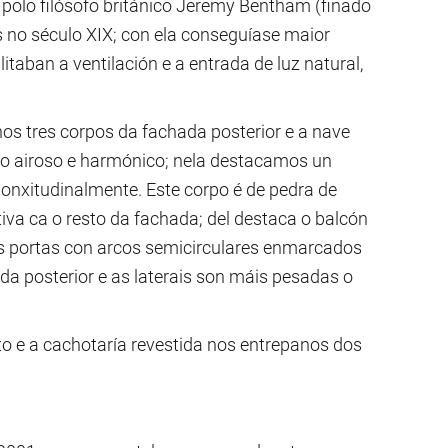
 polo filósofo británico Jeremy Bentham (finado
s no século XIX; con ela conseguíase maior
litaban a ventilación e a entrada de luz natural,
os tres corpos da fachada posterior e a nave
to airoso e harmónico; nela destacamos un
 lonxitudinalmente. Este corpo é de pedra de
va ca o resto da fachada; del destaca o balcón
res portas con arcos semicirculares enmarcados
hada posterior e as laterais son máis pesadas o
o e a cachotaría revestida nos entrepanos dos