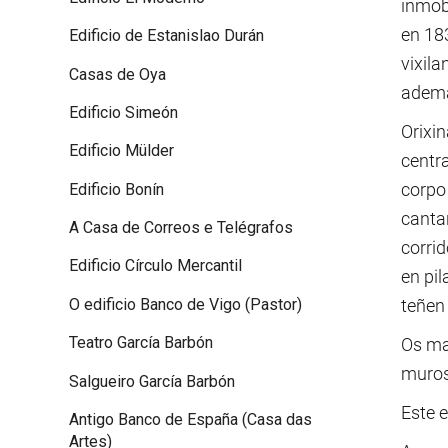
inmob
en 183
Edificio de Estanislao Durán
vixila
Casas de Oya
adema
Edificio Simeón
Orixi
Edificio Mülder
centr
corpo 
Edificio Bonín
canta
A Casa de Correos e Telégrafos
corri
Edificio Círculo Mercantil
en pil
O edificio Banco de Vigo (Pastor)
teñen
Teatro García Barbón
Os ma
muros
Salgueiro García Barbón
Este e
Antigo Banco de España (Casa das
Artes)