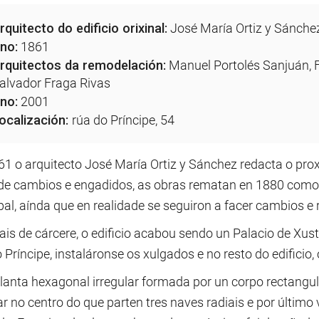
rquitecto do edificio orixinal:
José María Ortiz y Sánche
no:
1861
rquitectos da remodelación:
Manuel Portolés Sanjuán, F
alvador Fraga Rivas
no:
2001
ocalización:
rúa do Príncipe, 54
1 o arquitecto José María Ortiz y Sánchez redacta o proxe
de cambios e engadidos, as obras rematan en 1880 como 
pal, aínda que en realidade se seguiron a facer cambios e
s de cárcere, o edificio acabou sendo un Palacio de Xust
 Príncipe, instaláronse os xulgados e no resto do edificio, 
planta hexagonal irregular formada por un corpo rectangul
ar no centro do que parten tres naves radiais e por último