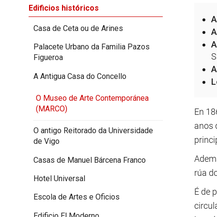
Edificios históricos
A
Casa de Ceta ou de Arines
A
A
Palacete Urbano da Familia Pazos
S
Figueroa
A
A Antigua Casa do Concello
L
O Museo de Arte Contemporánea
(MARCO)
En 186
anos 
O antigo Reitorado da Universidade
princi
de Vigo
Ademai
Casas de Manuel Bárcena Franco
rúa do
Hotel Universal
É de 
Escola de Artes e Oficios
circul
Edificio El Moderno