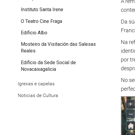
A rem
conte
Instituto Santa Irene
O Teatro Cine Fraga
Da sú
Franc
Edificio Albo
Na re
Mosteiro da Visitación das Salesas
ident
Reales
por tr
Edificio da Sede Social de
despr
Novacaixagalicia
No seu
Igrexas e capelas
perfe
Noticias de Cultura