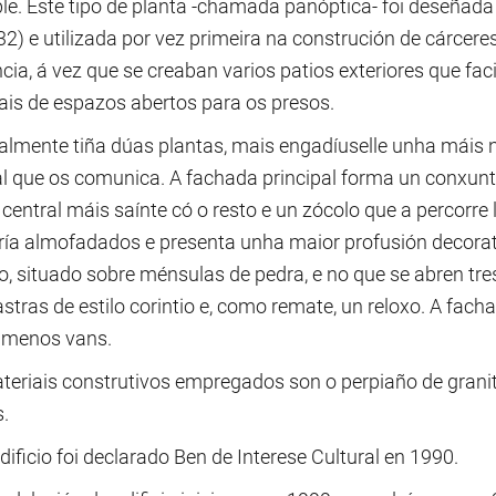
le. Este tipo de planta -chamada panóptica- foi deseñada
2) e utilizada por vez primeira na construción de cárcere
ncia, á vez que se creaban varios patios exteriores que faci
is de espazos abertos para os presos.
nalmente tiña dúas plantas, mais engadíuselle unha máis n
al que os comunica. A fachada principal forma un conxun
central máis saínte có o resto e un zócolo que a percorre
ría almofadados e presenta unha maior profusión decorati
do, situado sobre ménsulas de pedra, e no que se abren t
astras de estilo corintio e, como remate, un reloxo. A fac
 menos vans.
teriais construtivos empregados son o perpiaño de granit
.
dificio foi declarado Ben de Interese Cultural en 1990.