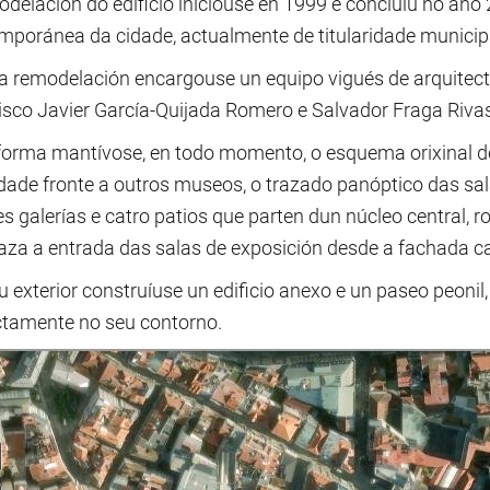
odelación do edificio iniciouse en 1999 e concluíu no ano
mporánea da cidade, actualmente de titularidade municip
a remodelación encargouse un equipo vigués de arquitec
isco Javier García-Quijada Romero e Salvador Fraga Rivas
forma mantívose, en todo momento, o esquema orixinal do a
idade fronte a outros museos, o trazado panóptico das sal
es galerías e catro patios que parten dun núcleo central, 
aza a entrada das salas de exposición desde a fachada ca
 exterior construíuse un edificio anexo e un paseo peonil,
ctamente no seu contorno.