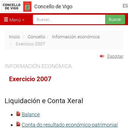
ES
Concello de Vigo
Menú
Buscar
Inicio
Concello
Información económica
Exercicio 2007
Escoitar
INFORMACIÓN ECONÓMICA
Exercicio 2007
Liquidación e Conta Xeral
Balance
Conta do resultado económico-patrimonial