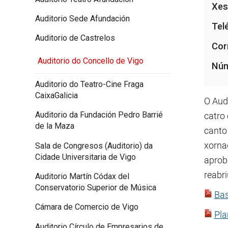
Xes
Auditorio Sede Afundación
Tel
Auditorio de Castrelos
Cor
Auditorio do Concello de Vigo
Núm
Auditorio do Teatro-Cine Fraga
CaixaGalicia
O Aud
Auditorio da Fundación Pedro Barrié
catro
de la Maza
canto 
xornad
Sala de Congresos (Auditorio) da
Cidade Universitaria de Vigo
aprob
reabri
Auditorio Martín Códax del
Conservatorio Superior de Música
Bas
Cámara de Comercio de Vigo
Pla
Auditorio Círculo de Empresarios de