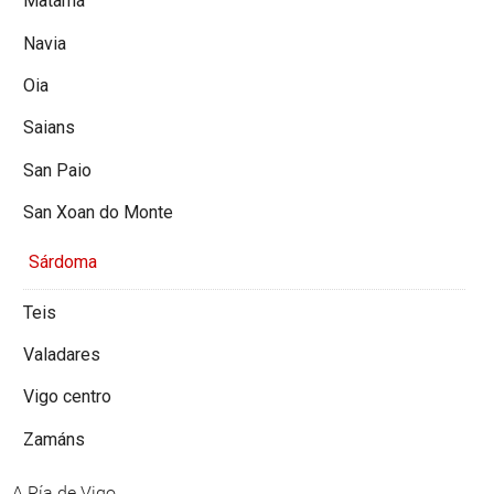
Matamá
Navia
Oia
Saians
San Paio
San Xoan do Monte
Sárdoma
Teis
Valadares
Vigo centro
Zamáns
A Ría de Vigo