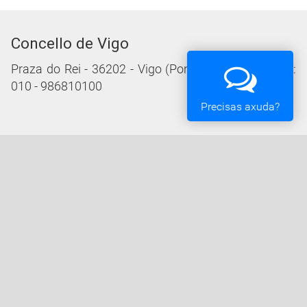
Concello de Vigo
Praza do Rei - 36202 - Vigo (Pontevedra) - Teléfono:
010 - 986810100
Precisas axuda?
Servizos da Sede Electrónica
Procedementos: Trámites e Impresos
Carpeta Cidadá
Taboleiro de Edictos e Anuncios
Ofertas de Emprego
Perfil de Contratante
Actas e acordos