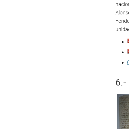
nacio
Alons
Fondo
unidad
6.-