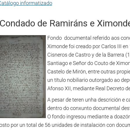
Catálogo informatizado
 Condado de Ramiráns e Ximond
Fondo documental referido aos co
Ximonde foi creado por Carlos III en
Cisneros de Castro y de la Barrera (
Santiago e Señor do Couto de Ximon
Castelo de Mirón, entre outras prop
un título nobiliario outorgado ao de
Afonso XII, mediante Real Decreto de
A pesar de teren unha descrición e 
dentro do conxunto documental dest
O fondo ingresou mediante a doazón
sto por un total de 56 unidades de instalación con doc