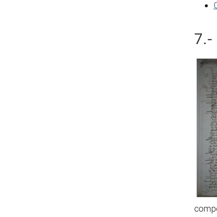
7.-
compo