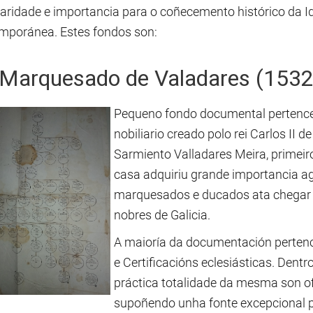
laridade e importancia para o coñecemento histórico da 
mporánea. Estes fondos son:
 Marquesado de Valadares (1532
Pequeno fondo documental pertencen
nobiliario creado polo rei Carlos II 
Sarmiento Valladares Meira, primeir
casa adquiriu grande importancia a
marquesados e ducados ata chegar a
nobres de Galicia.
A maioría da documentación pertenc
e Certificacións eclesiásticas. Dent
práctica totalidade da mesma son ofi
supoñendo unha fonte excepcional par