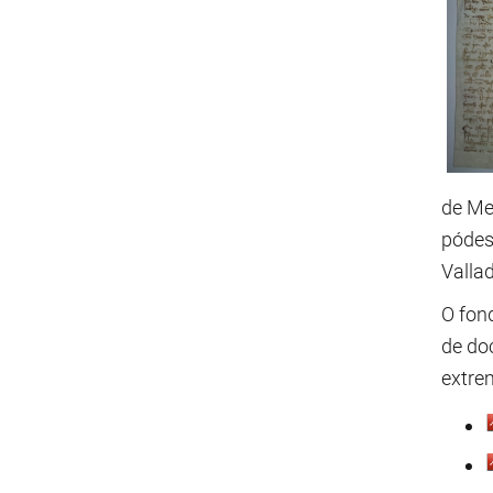
de Mer
pódese
Vallad
O fon
de do
extre