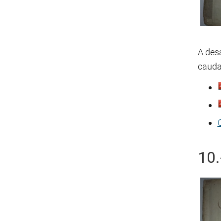
A des
cauda
10.