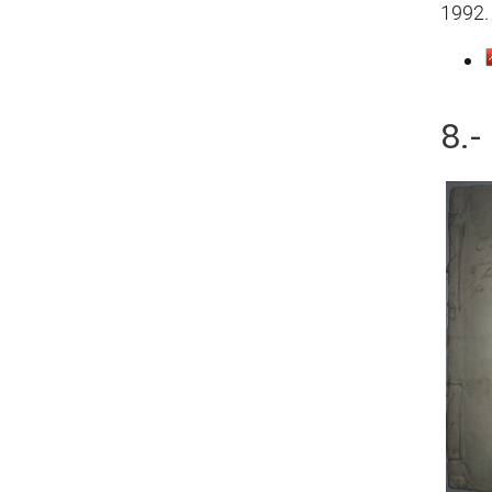
1992.
8.-