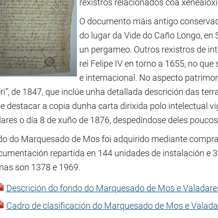
rexistros relacionados coa xenealoxía
O documento máis antigo conservad
do lugar da Vide do Caño Longo, en S
un pergameo. Outros rexistros de int
rei Felipe IV en torno a 1655, no que
e internacional. No aspecto patrimon
i”, de 1847, que inclúe unha detallada descrición das ter
 destacar a copia dunha carta dirixida polo intelectual v
ares o día 8 de xuño de 1876, despedíndose deles poucos 
do do Marquesado de Mos foi adquirido mediante compra e
cumentación repartida en 144 unidades de instalación e 
mas son 1378 e 1969.
Descrición do fondo do Marquesado de Mos e Valadare
Cadro de clasificación do Marquesado de Mos e Valada