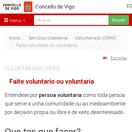
ES
Concello de Vigo
Menú
Buscar
Inicio
Servizos cidadanía
Voluntariado (OMV)
Faite voluntario ou voluntaria
Escoitar
VOLUNTARIADO (OMV)
Faite voluntario ou voluntaria
Enténdese por
persoa voluntaria
como toda persoa
que serve a unha comunidade ou ao medioambiente
por decisión propia ou libre e de xeito desinteresado.
Que tes que facer?