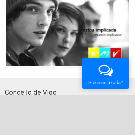
Precisas axuda?
Concello de Vigo
Praza do Rei - 36202 - Vigo (Pontevedra) - Teléfono:
010 - 986810100