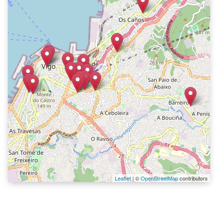
Leaflet
| ©
OpenStreetMap
contributors