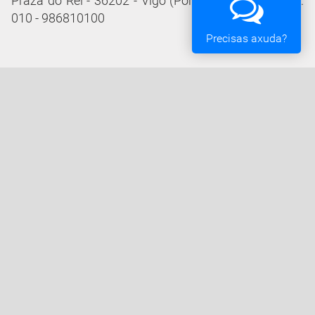
Praza do Rei - 36202 - Vigo (Pontevedra) - Teléfono:
010 - 986810100
Precisas axuda?
Servizos da Sede Electrónica
Procedementos: Trámites e Impresos
Carpeta Cidadá
Taboleiro de Edictos e Anuncios
Ofertas de Emprego
Perfil de Contratante
Actas e acordos
Oficina Tributaria
Convocatorias e Subvencións
Expedientes en Exposición Pública