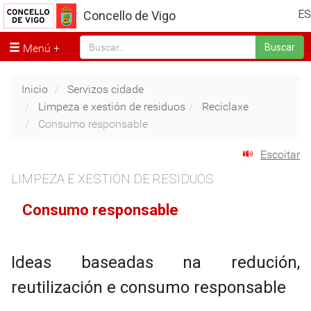
ES
Concello de Vigo
Menú
Buscar
Inicio
Servizos cidade
Limpeza e xestión de residuos
Reciclaxe
Consumo responsable
Escoitar
LIMPEZA E XESTIÓN DE RESIDUOS
Consumo responsable
Ideas baseadas na redución,
reutilización e consumo responsable