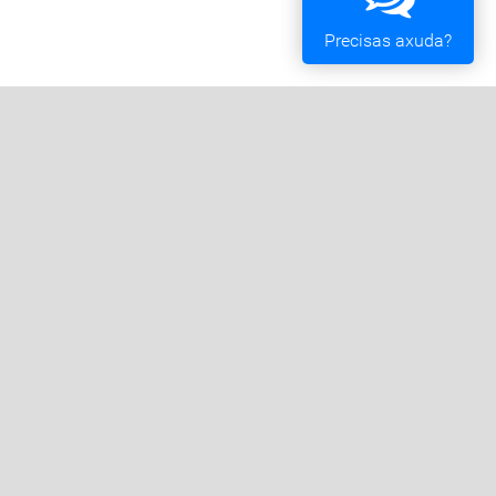
Precisas axuda?
Oficina Tributaria
Convocatorias e Subvencións
Expedientes en Exposición Pública