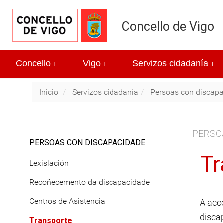
Concello de Vigo
Concello
Vigo
Servizos cidadanía
+
+
+
Inicio
Servizos cidadanía
Persoas con discap
PERSO
PERSOAS CON DISCAPACIDADE
Tr
Lexislación
Recoñecemento da discapacidade
Centros de Asistencia
A acc
disca
Transporte