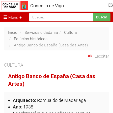
ES
Concello de Vigo
Menú
Buscar
Inicio
Servizos cidadanía
Cultura
Edificios históricos
Antigo Banco de España (Casa das Artes)
Escoitar
CULTURA
Antigo Banco de España (Casa das
Artes)
Arquitecto:
Romualdo de Madariaga
Ano:
1938