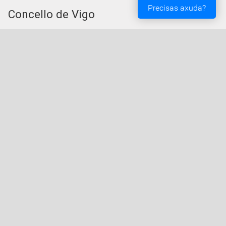
Precisas axuda?
Concello de Vigo
Praza do Rei - 36202 - Vigo (Pontevedra) - Teléfono:
010 - 986810100
Servizos da Sede Electrónica
Procedementos: Trámites e Impresos
Carpeta Cidadá
Taboleiro de Edictos e Anuncios
Ofertas de Emprego
Perfil de Contratante
Actas e acordos
Oficina Tributaria
Convocatorias e Subvencións