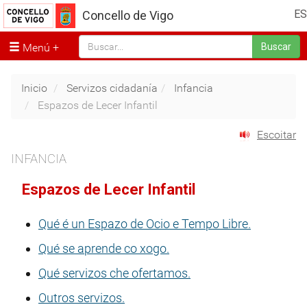
ES
Concello de Vigo
Menú
Buscar
Inicio
Servizos cidadanía
Infancia
Espazos de Lecer Infantil
Escoitar
INFANCIA
Espazos de Lecer Infantil
Qué é un Espazo de Ocio e Tempo Libre.
Qué se aprende co xogo.
Qué servizos che ofertamos.
Outros servizos.