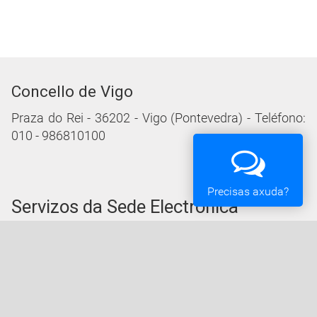
Concello de Vigo
Praza do Rei - 36202 - Vigo (Pontevedra) - Teléfono:
010 - 986810100
Precisas axuda?
Servizos da Sede Electrónica
Procedementos: Trámites e Impresos
Carpeta Cidadá
Taboleiro de Edictos e Anuncios
Ofertas de Emprego