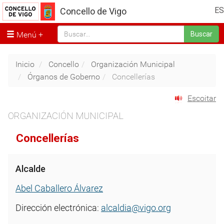
ES
Concello de Vigo
Menú
Buscar
Inicio
Concello
Organización Municipal
Órganos de Goberno
Concellerías
Escoitar
ORGANIZACIÓN MUNICIPAL
Concellerías
Alcalde
Abel Caballero Álvarez
Dirección electrónica:
alcaldia@vigo.org