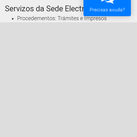
Servizos da Sede Electrónica
Precisas axuda?
Procedementos: Trámites e Impresos
Carpeta Cidadá
Taboleiro de Edictos e Anuncios
Ofertas de Emprego
Perfil de Contratante
Actas e acordos
Oficina Tributaria
Convocatorias e Subvencións
Expedientes en Exposición Pública
Sede Electrónica
Acceda á Sede Electrónica do Concello de Vigo