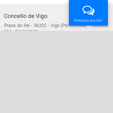
Concello de Vigo
Precisas axuda?
Praza do Rei - 36202 - Vigo (Pontevedra) - Teléfono:
010 - 986810100
Servizos da Sede Electrónica
Procedementos: Trámites e Impresos
Carpeta Cidadá
Taboleiro de Edictos e Anuncios
Ofertas de Emprego
Perfil de Contratante
Actas e acordos