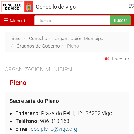
ES
Concello de Vigo
Menú
Buscar
Inicio
Concello
Organización Municipal
Órganos de Goberno
Pleno
Escoitar
ORGANIZACIÓN MUNICIPAL
Pleno
Secretaría do Pleno
Enderezo:
Praza do Rei 1, 1º . 36202 Vigo.
Teléfono:
986 810 163
Email:
doc.pleno@vigo.org