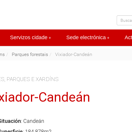
Servizos cidade
Sede electrónica
Ac
+
+
íns
Parques forestais
Vixiador-Candeán
S, PARQUES E XARDÍNS
xiador-Candeán
Situación
: Candeán
Superficie
: 184.878m2