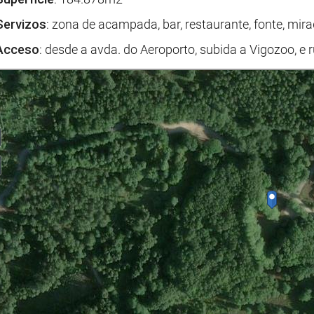
Servizos
: zona de acampada, bar, restaurante, fonte, mir
Acceso
: desde a avda. do Aeroporto, subida a Vigozoo, e