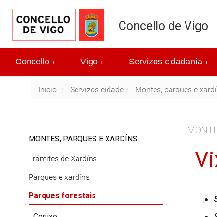
Concello de Vigo
Concello
Vigo
Servizos cidadanía
+
+
+
Inicio
Servizos cidade
Montes, parques e xard
MONTE
MONTES, PARQUES E XARDÍNS
Vi
Trámites de Xardíns
Parques e xardíns
Parques forestais
Coruxo