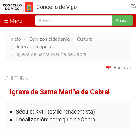
ES
Concello de Vigo
Menú
Buscar
Inicio
Servizos cidadanía
Cultura
Igrexas e capelas
Igrexa de Santa Mariña de Cabral
Escoitar
CULTURA
Igrexa de Santa Mariña de Cabral
Século:
XVIII (estilo renacentista)
Localización:
parroquia de Cabral