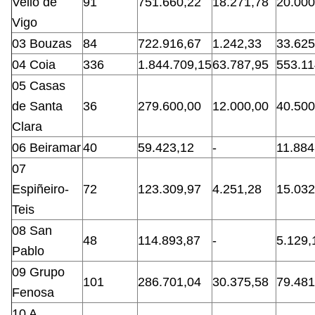
Vello de
91
751.660,22
18.271,78
20.000
Vigo
03 Bouzas
84
722.916,67
1.242,33
33.625
04 Coia
336
1.844.709,15
63.787,95
553.11
05 Casas
de Santa
36
279.600,00
12.000,00
40.500
Clara
06 Beiramar
40
59.423,12
-
11.884
07
Espiñeiro-
72
123.309,97
4.251,28
15.032
Teis
08 San
48
114.893,87
-
5.129,
Pablo
09 Grupo
101
286.701,04
30.375,58
79.481
Fenosa
10 A