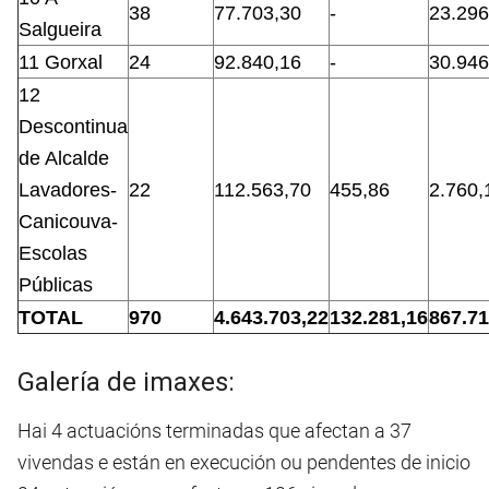
38
77.703,30
-
23.296
Salgueira
11 Gorxal
24
92.840,16
-
30.946
12
Descontinua
de Alcalde
Lavadores-
22
112.563,70
455,86
2.760,
Canicouva-
Escolas
Públicas
TOTAL
970
4.643.703,22
132.281,16
867.71
Galería de imaxes:
Hai 4 actuacións terminadas que afectan a 37
vivendas e están en execución ou pendentes de inicio