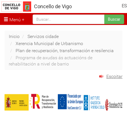
ES
Concello de Vigo
Menú
Buscar
Inicio
Servizos cidade
Xerencia Municipal de Urbanismo
Plan de recuperación, transformación e resilencia
Programa de axudas ás actuacións de
rehabilitación a nivel de barrio
Escoitar