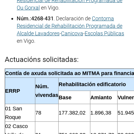
Residencial de Rehabilitación Programada de
Ou Gorxal
en Vigo.
Núm.:4268
-
431
. Declaración de
Contorna
Residencial de Rehabilitación Programada de
Alcalde Lavadores
-
Canicova
-
Escolas Públicas
en Vigo.
Actuacións solicitadas:
Contía de axuda solicitada ao MITMA para financ
Rehabilitación edificatorio
Núm.
ERRP
vivendas
Base
Amianto
Vulner
01 San
78
177.382,02
1.896,38
51.945
Roque
02 Casco