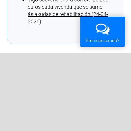
euros cada vivenda que se sume
ás axudas de rehabilitación (24-04-
2026)
Cargando recomendacións
Precisas axuda?
FONDO EUROPEO DE DESENVOLVEMENTO REXIONAL
(FEDER). PERÍODO 2014 - 2020
Estratexia de Desenvolvemento Urbano VIGO VERTICAL
Vigo Edificios Inteligentes
Concello de Vigo