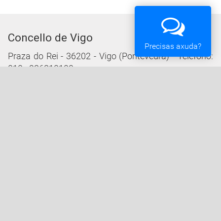
Concello de Vigo
Precisas axuda?
Praza do Rei - 36202 - Vigo (Pontevedra) - Teléfono:
010 - 986810100
Servizos da Sede Electrónica
Procedementos: Trámites e Impresos
Carpeta Cidadá
Taboleiro de Edictos e Anuncios
Ofertas de Emprego
Perfil de Contratante
Actas e acordos