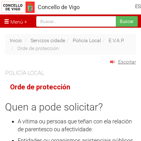
ES
Concello de Vigo
Menú
Buscar
Inicio
Servizos cidade
Policía Local
E.V.A.P.
Orde de protección
Escoitar
POLICÍA LOCAL
Orde de protección
Quen a pode solicitar?
A vítima ou persoas que teñan con ela relación
de parentesco ou afectividade.
Entidades ou organismos asistenciais públicos