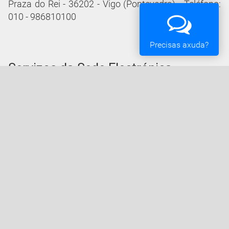
Praza do Rei - 36202 - Vigo (Pontevedra) - Teléfono:
010 - 986810100
Precisas axuda?
Servizos da Sede Electrónica
Procedementos: Trámites e Impresos
Carpeta Cidadá
Taboleiro de Edictos e Anuncios
Ofertas de Emprego
Perfil de Contratante
Actas e acordos
Oficina Tributaria
Convocatorias e Subvencións
Expedientes en Exposición Pública