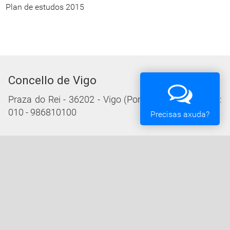
Plan de estudos 2015
Concello de Vigo
Praza do Rei - 36202 - Vigo (Pontevedra) - Teléfono:
010 - 986810100
Precisas axuda?
Servizos da Sede Electrónica
Procedementos: Trámites e Impresos
Carpeta Cidadá
Taboleiro de Edictos e Anuncios
Ofertas de Emprego