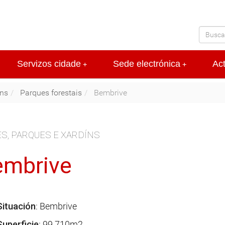
Servizos cidade
Sede electrónica
Ac
+
+
íns
Parques forestais
Bembrive
S, PARQUES E XARDÍNS
embrive
Situación
: Bembrive
Superficie
: 99.710m2