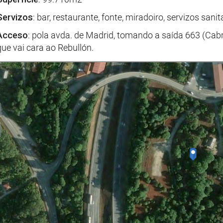
Servizos
: bar, restaurante, fonte, miradoiro, servizos sani
Acceso
: pola avda. de Madrid, tomando a saída 663 (Cabra
que vai cara ao Rebullón.