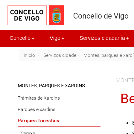
Concello de Vigo
Concello
Vigo
Servizos cidadanía
+
+
+
Inicio
Servizos cidade
Montes, parques e xard
MONTE
MONTES, PARQUES E XARDÍNS
B
Trámites de Xardíns
Parques e xardíns
Parques forestais
Coruxo