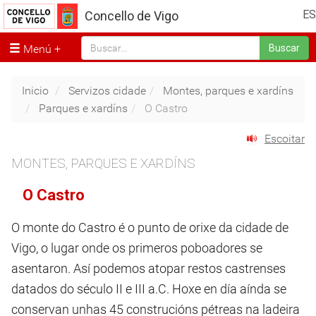
ES
Concello de Vigo
Menú
Buscar
Inicio
Servizos cidade
Montes, parques e xardíns
Parques e xardíns
O Castro
Escoitar
MONTES, PARQUES E XARDÍNS
O Castro
O monte do Castro é o punto de orixe da cidade de
Vigo, o lugar onde os primeros poboadores se
asentaron. Así podemos atopar restos castrenses
datados do século II e III a.C. Hoxe en día aínda se
conservan unhas 45 construcións pétreas na ladeira