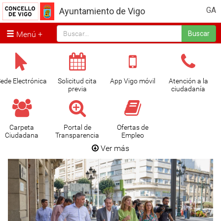
GA
Ayuntamiento de Vigo
Menú
Buscar
ede Electrónica
Solicitud cita
App Vigo móvil
Atención a la
previa
ciudadanía
Carpeta
Portal de
Ofertas de
Ciudadana
Transparencia
Empleo
Ver más