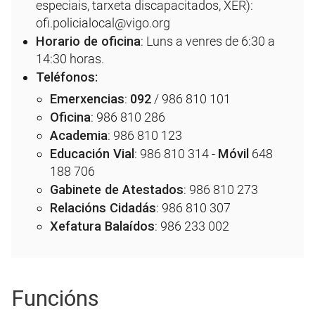
especiais, tarxeta discapacitados, XER):
ofi.policialocal@vigo.org
Horario de oficina
: Luns a venres de 6:30 a
14:30 horas.
Teléfonos:
Emerxencias
:
092
/ 986 810 101
Oficina
: 986 810 286
Academia
: 986 810 123
Educación Vial
: 986 810 314 -
Móvil
648
188 706
Gabinete de Atestados
: 986 810 273
Relacións Cidadás
: 986 810 307
Xefatura Balaídos
: 986 233 002
Funcións