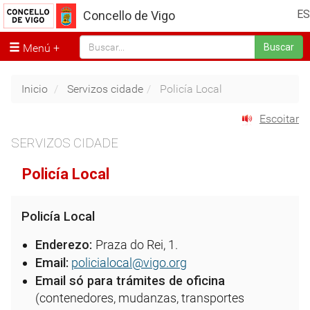
ES
Concello de Vigo
Menú
Buscar
Inicio
Servizos cidade
Policía Local
Escoitar
SERVIZOS CIDADE
Policía Local
Policía Local
Enderezo:
Praza do Rei, 1.
Email:
policialocal@vigo.org
Email só para trámites de oficina
(contenedores, mudanzas, transportes