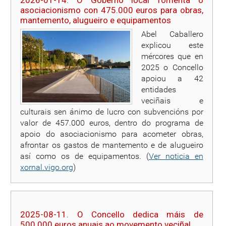
2026-01-14. O Goberno local fomenta o
asociacionismo con 475.000 euros para obras,
mantemento, alugueiro e equipamentos
Abel Caballero
explicou este
mércores que en
2025 o Concello
apoiou a 42
entidades
veciñais e
culturais sen ánimo de lucro con subvencións por
valor de 457.000 euros, dentro do programa de
apoio do asociacionismo para acometer obras,
afrontar os gastos de mantemento e de alugueiro
así como os de equipamentos. (
Ver noticia en
xornal.vigo.org
)
2025-08-11. O Concello dedica máis de
500.000 euros anuais ao movemento veciñal