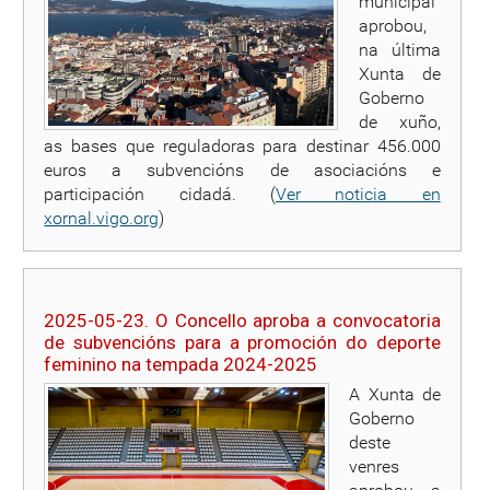
municipal
aprobou,
na última
Xunta de
Goberno
de xuño,
as bases que reguladoras para destinar 456.000
euros a subvencións de asociacións e
participación cidadá. (
Ver noticia en
xornal.vigo.org
)
2025-05-23. O Concello aproba a convocatoria
de subvencións para a promoción do deporte
feminino na tempada 2024-2025
A Xunta de
Goberno
deste
venres