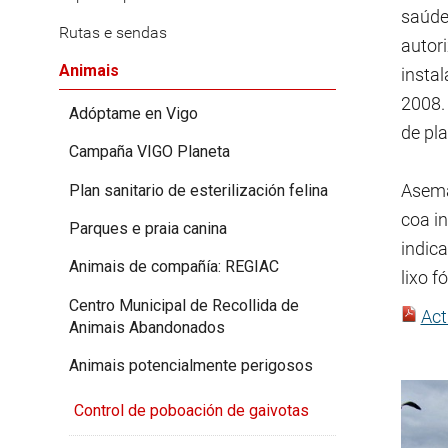
saúde
Rutas e sendas
autor
Animais
instal
2008.
Adóptame en Vigo
de pl
Campaña VIGO Planeta
Asema
Plan sanitario de esterilización felina
coa i
Parques e praia canina
indic
Animais de compañía: REGIAC
lixo f
Centro Municipal de Recollida de
Act
Animais Abandonados
Animais potencialmente perigosos
Control de poboación de gaivotas