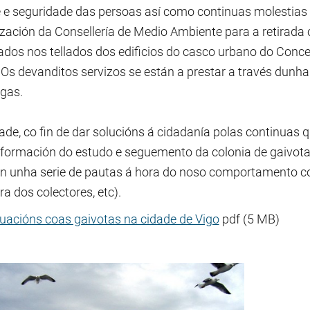
 e seguridade das persoas así como continuas molestias 
ización da Consellería de Medio Ambiente para a retirada
ados nos tellados dos edificios do casco urbano do Concel
 Os devanditos servizos se están a prestar a través dunha
agas.
de, co fin de dar solucións á cidadanía polas continuas q
nformación do estudo e seguemento da colonia de gaivotas 
an unha serie de pautas á hora do noso comportamento con
óra dos colectores, etc).
uacións coas gaivotas na cidade de Vigo
pdf (5 MB)