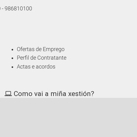
10 - 986810100
Ofertas de Emprego
Perfil de Contratante
Actas e acordos
Como vai a miña xestión?
Consulte o estado das súas solicitudes
Contacto
Accesibilidade