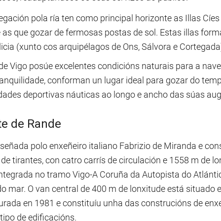
egación pola ría ten como principal horizonte as Illas C
as que gozar de fermosas postas de sol. Estas illas form
icia (xunto cos arquipélagos de Ons, Sálvora e Cortegada
de Vigo posúe excelentes condicións naturais para a nave
anquilidade, conforman un lugar ideal para gozar do tempo
idades deportivas náuticas ao longo e ancho das súas aug
te de Rande
señada polo enxeñeiro italiano Fabrizio de Miranda e con
de tirantes, con catro carrís de circulación e 1558 m de l
ntegrada no tramo Vigo-A Coruña da Autopista do Atlántic
do mar. O van central de 400 m de lonxitude está situado
urada en 1981 e constituíu unha das construcións de en
tipo de edificacións.