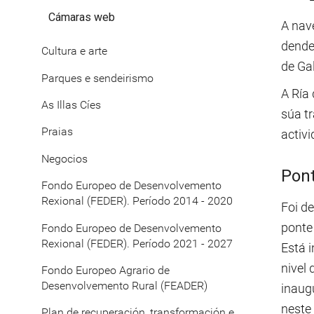
Cámaras web
A nav
dende 
Cultura e arte
de Gal
Parques e sendeirismo
A Ría 
As Illas Cíes
súa tr
Praias
activ
Negocios
Pon
Fondo Europeo de Desenvolvemento
Rexional (FEDER). Período 2014 - 2020
Foi de
ponte 
Fondo Europeo de Desenvolvemento
Rexional (FEDER). Período 2021 - 2027
Está i
nivel 
Fondo Europeo Agrario de
Desenvolvemento Rural (FEADER)
inaug
neste 
Plan de recuperación, transformación e