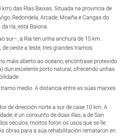
3 km) das Rías Baixas. Situada na provincia de
: Vigo, Redondela, Arcade, Moaña e Cangas do
da ría, está Baiona.
o sur–, a Ría ten unha anchura de 15 km.
 de oeste a leste, tres grandes tramos:
mo máis aberto ao océano, encóntrase protexido
ía) dun excelente porto natural, ofrecendo unhas
ilidade.
 tramo medio. A distancia entre as súas marxes
or de dirección norte a sur de case 10 km. A
idade, é un conxunto de dúas illas, a de San
os séculos, moitos foron os usos que se lle
. As obras para a súa rehabilitación remataron en