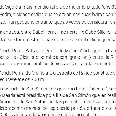
de Vigo é a máis meridional e a de maior lonxitude (uns 3
vedra, a cidade e vilas que se sitúan nas súas beiras son
o. Nun pequeno entrante, que ás veces se considera fóra 
a entrada, entre Cabo Home –ao norte– e Cabo Silleiro –a
ese de forma estreita na súa parte central e distínguense,
Dende Punta Balea até Punta do Muíño. Aínda que é o tra
polas Illas Cíes. Isto permite a configuración (dentro da R
condicións inmellorábeis debido ao seu calado e manobrab
Dende Punta do Muíño até o estreito de Rande constitúe o
redúcese até os 700 m.
A enseada de San Simón intégrase no tramo “oriental”, sect
enseada está presidida pola Illa de San Simón que, en real
Simón e a de San Antón, unidas por unha ponte. Ao longo d
deron: centro monástico, leprosería, prisión, orfanato, etc
2005, readaptándose os seus servizos ao público.