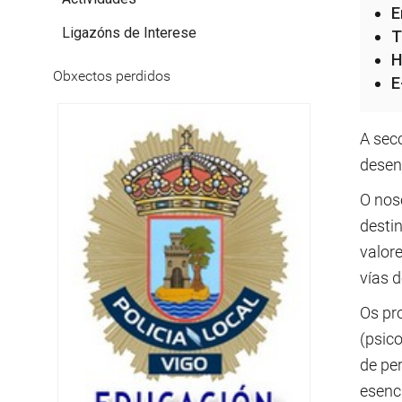
E
Ligazóns de Interese
T
H
Obxectos perdidos
E
A secc
desen
O noso
desti
valore
vías d
Os pr
(psico
de pe
esenc