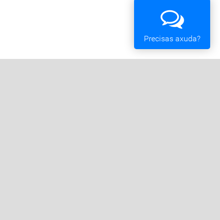
Precisas axuda?
Oficina Tributaria
Convocatorias e Subvencións
Expedientes en Exposición Pública