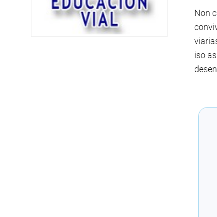
Non c
convi
viaria
iso a
desen