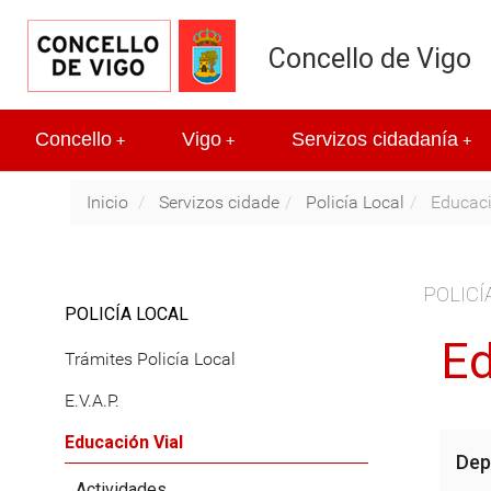
Concello de Vigo
Concello
Vigo
Servizos cidadanía
+
+
+
Inicio
Servizos cidade
Policía Local
Educaci
POLICÍ
POLICÍA LOCAL
Ed
Trámites Policía Local
E.V.A.P.
Educación Vial
Dep
Actividades