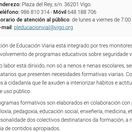
nderezo:
Plaza del Rey, s/n. 36201 Vigo.
eléfono:
986 810 314 -
Móvil
648 188 706
orario de atención al público
: de lunes a viernes de 7:00
-mail
:
pleducacionvial@vigo.org
ión de Educación Viaria está integrado por tres monitores
volvemento de programas educativos sobre seguridade vi
 labor está dirixido, non só a nenos e nenas escolares, 
natarios que presenten necesidades formativas viarias. C
s á cidadanía que lle axuden a interiorizar hábitos e acti
e uso público.
ogramas formativos son elaborados en colaboración con p
loxía, pedagoxía, educación social, enxeñería, medicina, e
rsonalidade dos colectivos destinatarios da formación, 
ia de contidos apropiados.