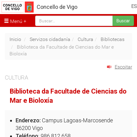
ES
Concello de Vigo
Menú
Buscar
Inicio
Servizos cidadanía
Cultura
Bibliotecas
Biblioteca da Facultade de Ciencias do Mar e
Bioloxía
Escoitar
CULTURA
Biblioteca da Facultade de Ciencias do
Mar e Bioloxía
Enderezo:
Campus Lagoas-Marcosende
36200 Vigo
Teléfono
: 986 812 658