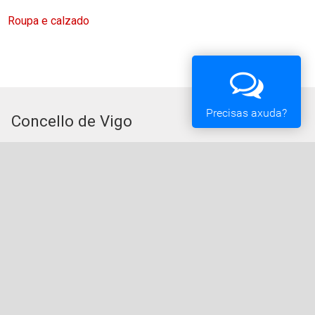
Roupa e calzado
Precisas axuda?
Concello de Vigo
Praza do Rei - 36202 - Vigo (Pontevedra) - Teléfono:
010 - 986810100
Servizos da Sede Electrónica
Procedementos: Trámites e Impresos
Carpeta Cidadá
Taboleiro de Edictos e Anuncios