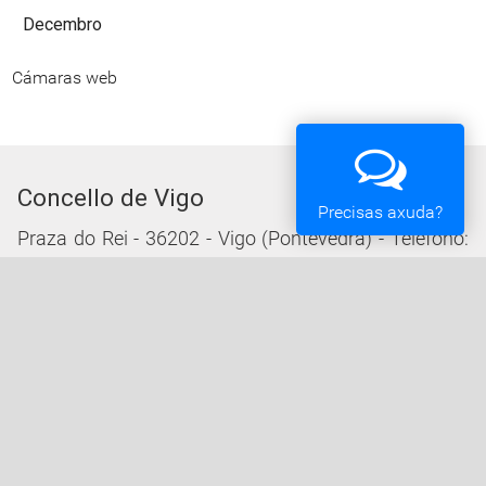
Decembro
Cámaras web
Concello de Vigo
Precisas axuda?
Praza do Rei - 36202 - Vigo (Pontevedra) - Teléfono:
010 - 986810100
Servizos da Sede Electrónica
Procedementos: Trámites e Impresos
Carpeta Cidadá
Taboleiro de Edictos e Anuncios