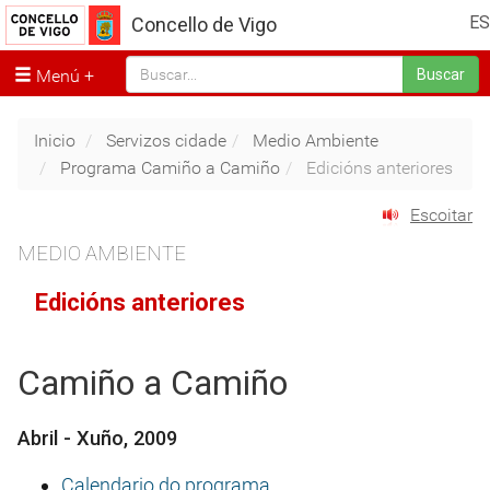
ES
Concello de Vigo
Menú
Buscar
Inicio
Servizos cidade
Medio Ambiente
Programa Camiño a Camiño
Edicións anteriores
Escoitar
MEDIO AMBIENTE
Edicións anteriores
Camiño a Camiño
Abril - Xuño, 2009
Calendario do programa