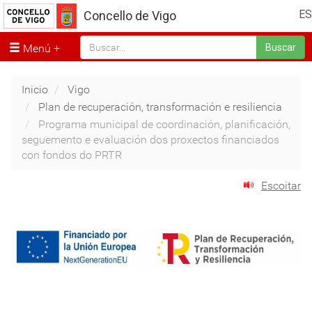
ES
Concello de Vigo
Menú
Buscar
Inicio
Vigo
Plan de recuperación, transformación e resiliencia
Programa municipal de coordinación, planificación,
seguemento e evaluación dos proxectos financiados
con fondos do PRTR
Escoitar