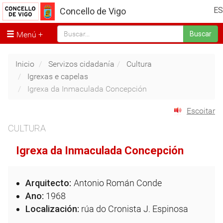
ES
Concello de Vigo
Menú
Buscar
Inicio
Servizos cidadanía
Cultura
Igrexas e capelas
Igrexa da Inmaculada Concepción
Escoitar
CULTURA
Igrexa da Inmaculada Concepción
Arquitecto:
Antonio Román Conde
Ano:
1968
Localización:
rúa do Cronista J. Espinosa