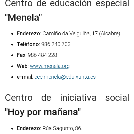
Centro de educación especial
"Menela"
Enderezo
: Camiño da Veiguiña, 17 (Alcabre).
Teléfono
: 986 240 703
Fax
: 986 484 228
Web
:
www.menela.org
e-mail
:
cee.menela@edu.xunta.es
Centro de iniciativa social
"Hoy por mañana"
Enderezo
: Rúa Sagunto, 86.