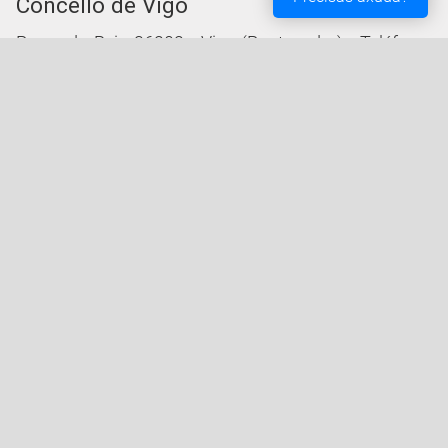
Concello de Vigo
Praza do Rei - 36202 - Vigo (Pontevedra) - Teléfono:
010 - 986810100
Servizos da Sede Electrónica
Procedementos: Trámites e Impresos
Carpeta Cidadá
Taboleiro de Edictos e Anuncios
Ofertas de Emprego
Perfil de Contratante
Actas e acordos
Oficina Tributaria
Convocatorias e Subvencións