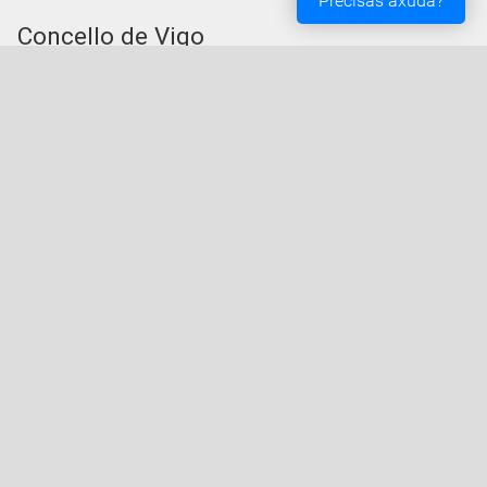
Precisas axuda?
Concello de Vigo
Praza do Rei - 36202 - Vigo (Pontevedra) - Teléfono:
010 - 986810100
Servizos da Sede Electrónica
Procedementos: Trámites e Impresos
Carpeta Cidadá
Taboleiro de Edictos e Anuncios
Ofertas de Emprego
Perfil de Contratante
Actas e acordos
Oficina Tributaria