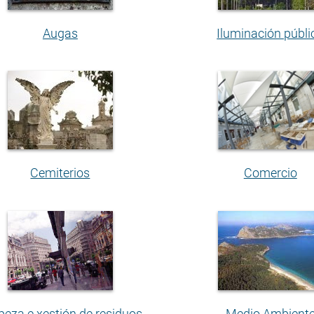
Augas
Iluminación públi
Cemiterios
Comercio
peza e xestión de residuos
Medio Ambient