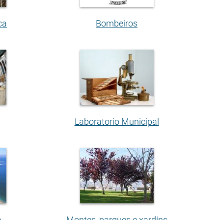
ca
Bombeiros
Laboratorio Municipal
e
Montes, parques e xardíns