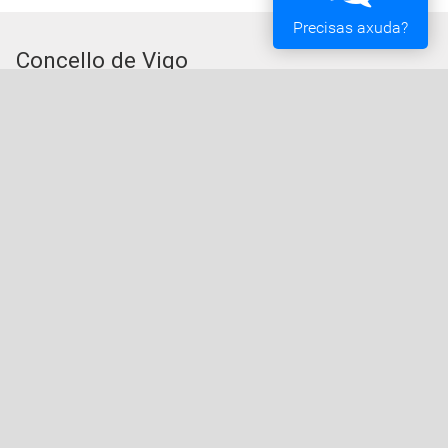
Precisas axuda?
Concello de Vigo
Praza do Rei - 36202 - Vigo (Pontevedra) - Teléfono:
010 - 986810100
Servizos da Sede Electrónica
Procedementos: Trámites e Impresos
Carpeta Cidadá
Taboleiro de Edictos e Anuncios
Ofertas de Emprego
Perfil de Contratante
Actas e acordos
Oficina Tributaria