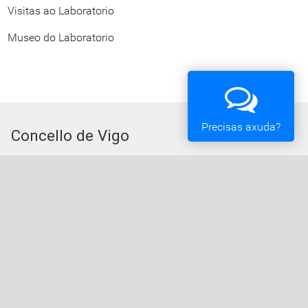
Visitas ao Laboratorio
Museo do Laboratorio
Precisas axuda?
Concello de Vigo
Praza do Rei - 36202 - Vigo (Pontevedra) - Teléfono:
010 - 986810100
Servizos da Sede Electrónica
Procedementos: Trámites e Impresos
Carpeta Cidadá