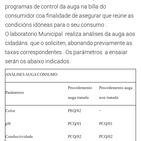
programas de control da auga na billa do
consumidor coa finalidade de asegurar que reúne as
condicións idóneas para o seu consumo .
O laboratorio Municipal realiza análises da auga aos
cidadáns que o soliciten, abonando previamente as
taxas correspondentes . Os parámetros a ensaiar
serán os abaixo indicados.
ANÁLISES AUGA CONSUMO
Procedemento
Procedemento auga
Parámetros
auga tratada
non tratada
-
Color
PEQ/02
pH
PCQ/01
PCQ/01
Conductividade
PCQ/02
PCQ/02