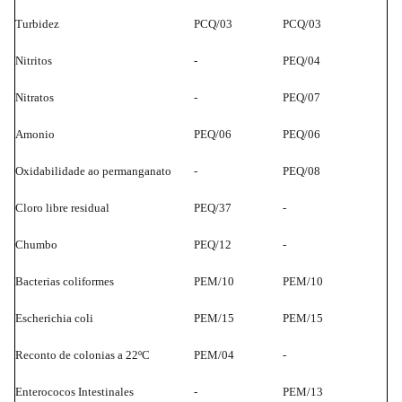
Turbidez
PCQ/03
PCQ/03
Nitritos
-
PEQ/04
Nitratos
-
PEQ/07
Amonio
PEQ/06
PEQ/06
Oxidabilidade ao permanganato
-
PEQ/08
Cloro libre residual
PEQ/37
-
Chumbo
PEQ/12
-
Bacterias coliformes
PEM/10
PEM/10
Escherichia coli
PEM/15
PEM/15
Reconto de colonias a 22ºC
PEM/04
-
Enterococos Intestinales
-
PEM/13