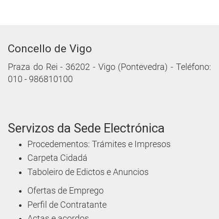
Facenda: Taxas, Impostos e Multas
Pagamento das Multas de Tráfico
da Policía Local
Solicitude / Autoliquidación de
Informe de Accidente de
Circulación Realizado pola Policía
Local (Atestados)
Solicitude / Autoliquidación de
Partes de Servizo da Policía Local
con Desplazamento da
Correspondente Patrulla
Solicitude / Autoliquidación de
partes de Servizo da Policía Local
sen desplazamento da
correspondente patrulla