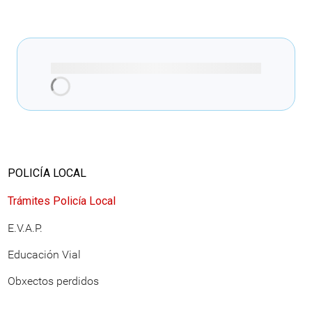
Tamén che podería
interesar
Información relacionada xerada de
forma automática con intelixencia
artificial coa plataforma Vigo25 IA
Web Municipal:
Servizos cidade > Policía Local
Policía Local > Educación Vial
Emprego Local > Trámites de
Emprego