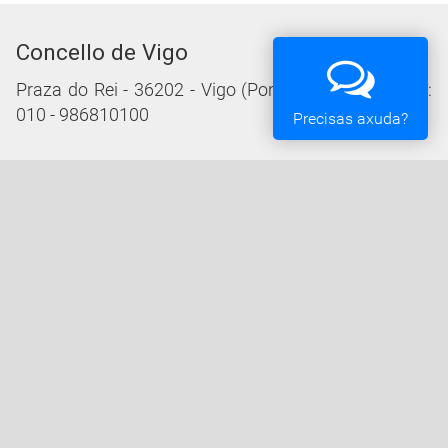
Concello de Vigo
Praza do Rei - 36202 - Vigo (Pontevedra) - Teléfono:
010 - 986810100
Precisas axuda?
Servizos da Sede Electrónica
Procedementos: Trámites e Impresos
Carpeta Cidadá
Taboleiro de Edictos e Anuncios
Ofertas de Emprego
Perfil de Contratante
Actas e acordos
Oficina Tributaria