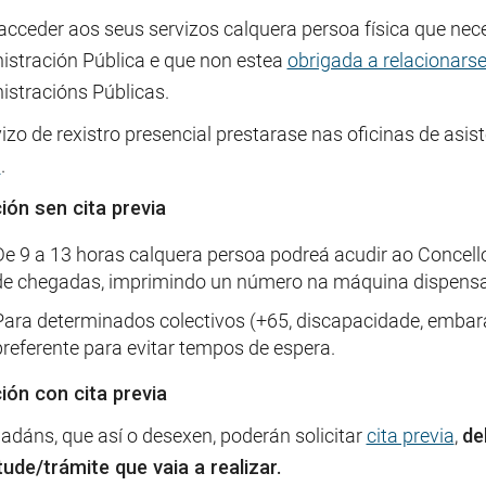
acceder aos seus servizos calquera persoa física que nec
istración Pública e que non estea
obrigada a relacionarse
istracións Públicas.
izo de rexistro presencial prestarase nas oficinas de asis
a
.
ión sen cita previa
De 9 a 13 horas calquera persoa podreá acudir ao Concello 
de chegadas, imprimindo un número na máquina dispensad
Para determinados colectivos (+65, discapacidade, emba
preferente para evitar tempos de espera.
ión con cita previa
adáns, que así o desexen, poderán solicitar
cita previa
,
de
tude/trámite que vaia a realizar.