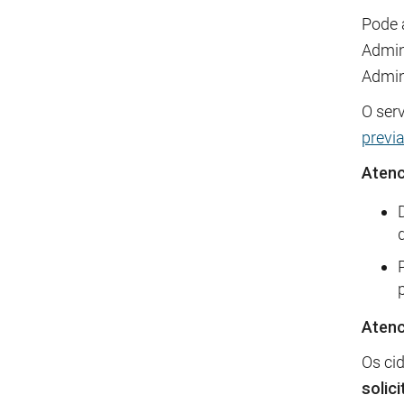
Pode 
Admin
Admin
O serv
previ
Atenc
Atenc
Os cid
solici