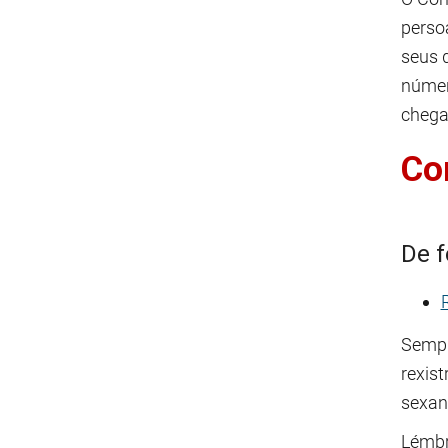
perso
seus 
númer
chega
Co
De f
Sempre
rexist
sexan
Lémbr