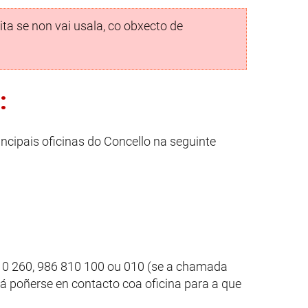
ita se non vai usala, co obxecto de
:
incipais oficinas do Concello na seguinte
10 260, 986 810 100 ou 010 (se a chamada
á poñerse en contacto coa oficina para a que