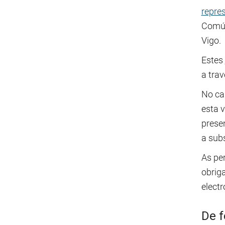
repre
Común
Vigo.
Estes
a tra
No ca
esta 
prese
a sub
As pe
obrig
electr
De f