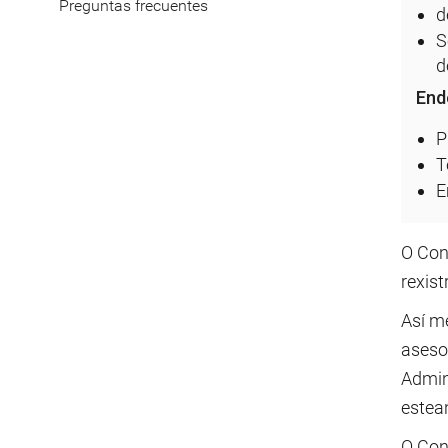
Preguntas frecuentes
d
S
d
End
P
T
E
O Conc
rexist
Así me
aseso
Admin
estea
O Con