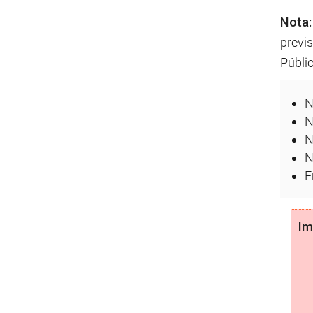
Nota:
previ
Públic
N
N
N
N
E
Im