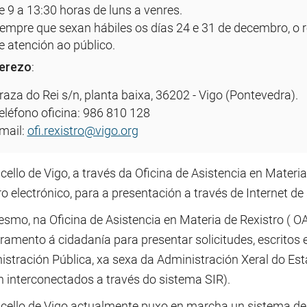
e 9 a 13:30 horas de luns a venres.
empre que sexan hábiles os días 24 e 31 de decembro, o r
e atención ao público.
erezo
:
raza do Rei s/n, planta baixa, 36202 - Vigo (Pontevedra).
eléfono oficina: 986 810 128
mail:
ofi.rexistro@vigo.org
ello de Vigo, a través da Oficina de Asistencia en Materia
ro electrónico, para a presentación a través de Internet de
smo, na Oficina de Asistencia en Materia de Rexistro ( O
ramento á cidadanía para presentar solicitudes, escritos 
istración Pública, xa sexa da Administración Xeral do E
n interconectados a través do sistema SIR).
cello de Vigo actualmente puxo en marcha un sistema de 