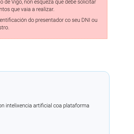
lo de Vigo, non esqueza que debe solicitar
os que vaia a realizar.
entificación do presentador co seu DNI ou
tro.
intelixencia artificial coa plataforma