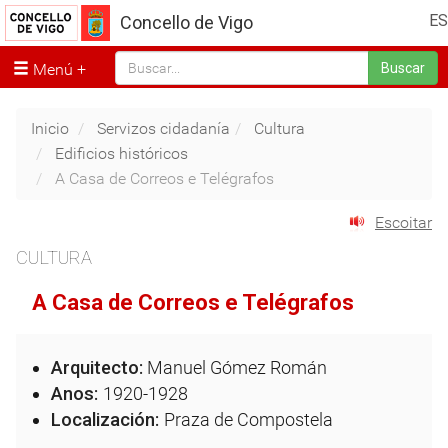
ES
Concello de Vigo
Menú
Buscar
Inicio
Servizos cidadanía
Cultura
Edificios históricos
A Casa de Correos e Telégrafos
Escoitar
CULTURA
A Casa de Correos e Telégrafos
Arquitecto:
Manuel Gómez Román
Anos:
1920-1928
Localización:
Praza de Compostela